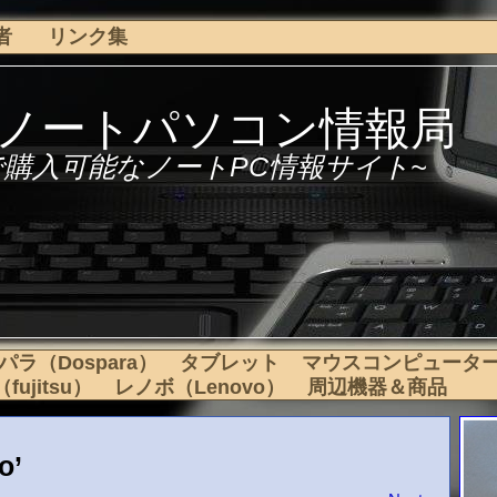
者
リンク集
下ノートパソコン情報局
で購入可能なノートPC情報サイト~
パラ（Dospara）
タブレット
マウスコンピュータ
ujitsu）
レノボ（Lenovo）
周辺機器＆商品
o’