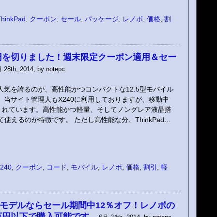
ThinkPad
,
クーポン
,
セール
,
パッケージ
,
レノボ
,
価格
,
割
格10万円を切りました！週末限定クーポン適用＆セー
28th, 2014, by notepc
強い人気を誇るのが、高性能かつコンパクトな12.5型モバイル
0』です。当サイト管理人もX240に利用しておりますが、移動中
くれています。高性能かつ軽量、そしてノングレア液晶搭
使えるのが特徴です。 ただし高性能な分、ThinkPad…
x240
,
クーポン
,
コード
,
モバイル
,
レノボ
,
価格
,
割引
,
軽
納期モデルならセール期間中12％オフ！レノボの
も10万円以下で購入可能です