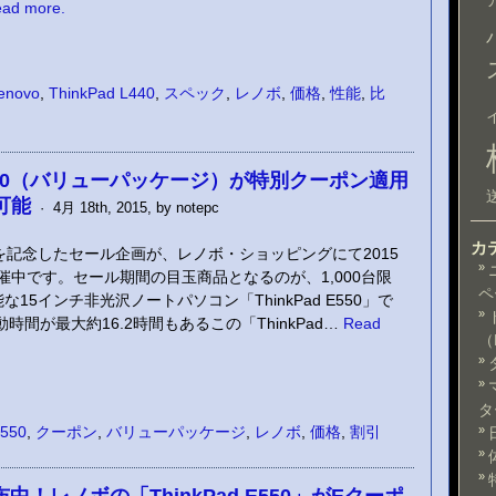
ad more.
enovo
,
ThinkPad L440
,
スペック
,
レノボ
,
価格
,
性能
,
比
ad E550（バリューパッケージ）が特別クーポン適用
可能
· 4月 18th, 2015, by notepc
カ
を記念したセール企画が、レノボ・ショッピングにて2015
開催中です。セール期間の目玉商品となるのが、1,000台限
ペ
5インチ非光沢ノートパソコン「ThinkPad E550」で
時間が最大約16.2時間もあるこの「ThinkPad…
Read
（
タ
E550
,
クーポン
,
バリューパッケージ
,
レノボ
,
価格
,
割引