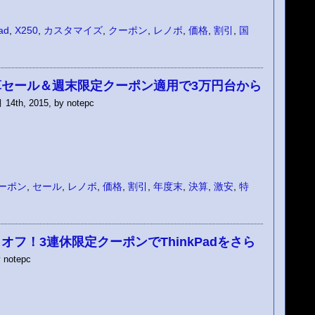
ad
,
X250
,
カスタマイズ
,
クーポン
,
レノボ
,
価格
,
割引
,
国
度末決算セール＆週末限定クーポン適用で3万円台から
14th, 2015, by notepc
ーポン
,
セール
,
レノボ
,
価格
,
割引
,
年度末
,
決算
,
激安
,
特
オフ！3連休限定クーポンでThinkPadをさら
 notepc