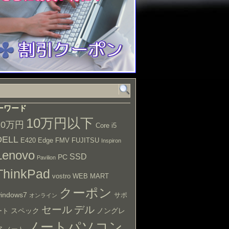
ーワード
10万円以下
10万円
Core i5
DELL
E420
Edge
FMV
FUJITSU
Inspiron
Lenovo
SSD
PC
Pavilion
ThinkPad
vostro
WEB MART
クーポン
indows7
サポ
オンライン
セール
デル
スペック
ノングレ
ート
ノートパソコン