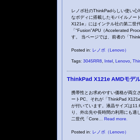
レノボ社のThinkPadらしい使
なボディに搭載したモバイルノートPC、
X121e」にはインテル社の第二世代
「“Fusion”APU（Accelerate
す。 当ページでは、前者の「ThinkP
Posted in:
レノボ（Lenovo）
Tags:
3045RR8
,
Intel
,
Lenovo
,
Thi
ThinkPad X121e AMDモデ
携帯性とお求めやすい価格が両立
ートPC、それが「ThinkPad 
が付いています。液晶サイズは11.6
り、外出先や長時間の利用にも適した構
二世代「Core…
Read more.
Posted in:
レノボ（Lenovo）