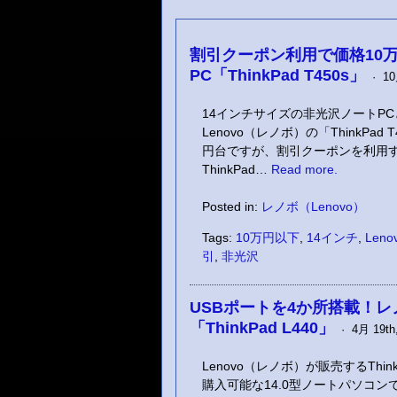
割引クーポン利用で価格10
PC「ThinkPad T450s」
· 10月
14インチサイズの非光沢ノートP
Lenovo（レノボ）の「ThinkP
円台ですが、割引クーポンを利用す
ThinkPad…
Read more.
Posted in:
レノボ（Lenovo）
Tags:
10万円以下
,
14インチ
,
Leno
引
,
非光沢
USBポートを4か所搭載！レ
「ThinkPad L440」
· 4月 19th,
Lenovo（レノボ）が販売するThi
購入可能な14.0型ノートパソコンです。