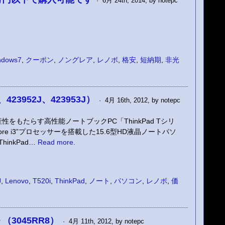
· 6月 24th, 2014, by notepc
ndows7
,
クーポン
,
ノングレア
,
レノボ
,
格安
,
短納期
,
非光
J、423952J、423953J）
· 4月 16th, 2012, by notepc
をもたらす高性能ノートブックPC「ThinkPad Tシリ
re i3”プロセッサーを搭載した15.6型HD液晶ノートパソ
ThinkPad…
Read more.
J
,
Lenovo
,
T520i
,
ThinkPad
,
ノート
,
パソコン
,
レノボ
,
価
ル （3045RR8）
· 4月 11th, 2012, by notepc