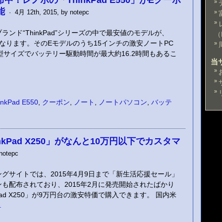
中！レノボの「ThinkPad E550」がEクーポ
能
· 4月 12th, 2015, by notepc
ンド“ThinkPad”シリーズの中で最安値のモデルが、
（
モデルになります。そのEモデルのうち15インチの激安ノートPC
 15.6型サイズでバッテリー駆動時間が最大約16.2時間もあるこ
当
inkPad E550
,
クーポン
,
ノート
,
ノートパソコン
,
バッテ
kPad X250」がなんと10万円以下でカスタマ
notepc
グサイトでは、2015年4月9日まで「新生活応援セール」
も配布されており、2015年2月に発売開始されたばかり
kPad X250」が9万円台の激安特価で購入できます。 国内米
.