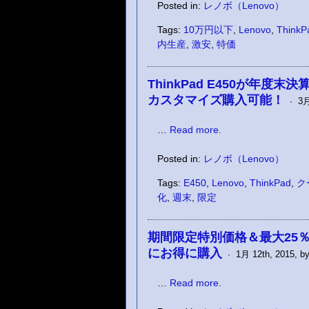
Posted in:
レノボ（Lenovo）
Tags:
10万円以下
,
Lenovo
,
ThinkP
内生産
,
激安
,
特価
ThinkPad E450が年
カスタマイズ購入可能！
· 3月 
…
Read more.
Posted in:
レノボ（Lenovo）
Tags:
E450
,
Lenovo
,
ThinkPad
,
ク
化
,
週末
,
限定
期間限定特別価格＆最大25％
にお得に購入
· 1月 12th, 2015, by
…
Read more.