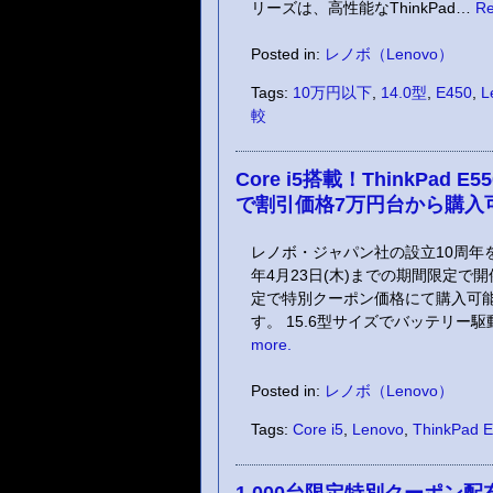
リーズは、高性能なThinkPad…
Re
Posted in:
レノボ（Lenovo）
Tags:
10万円以下
,
14.0型
,
E450
,
L
較
Core i5搭載！ThinkP
で割引価格7万円台から購入
レノボ・ジャパン社の設立10周年
年4月23日(木)までの期間限定で
定で特別クーポン価格にて購入可能な1
す。 15.6型サイズでバッテリー駆動
more.
Posted in:
レノボ（Lenovo）
Tags:
Core i5
,
Lenovo
,
ThinkPad 