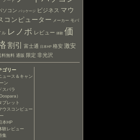
ア
ノート
マウ
ビジネス
パソコン
パッケージ
スコンピューター
モバ
メーカー
価
レノボ
レビュー
イル
体験
格
割引
激安
富士通
格安
日本HP
非光沢
限定
送料無料
通販
テゴリー
ニュース＆キャン
ーン
ドスパラ
Dospara）
タブレット
マウスコンピュー
ー
日本HP
体験レビュー
特集