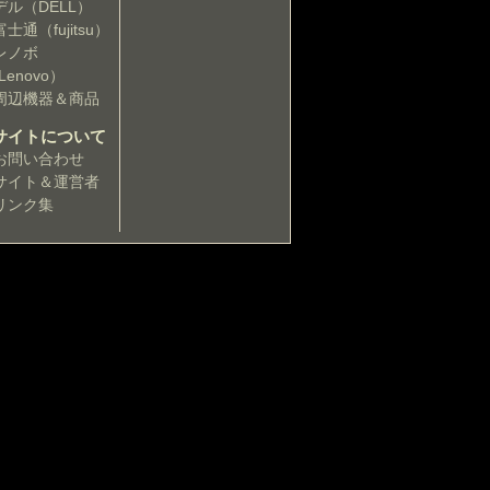
デル（DELL）
富士通（fujitsu）
レノボ
Lenovo）
周辺機器＆商品
サイトについて
お問い合わせ
サイト＆運営者
リンク集