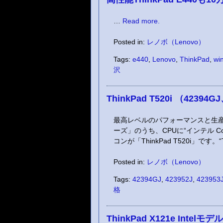
…
Read more.
Posted in:
レノボ（Lenovo）
Tags:
e440
,
Lenovo
,
ThinkPad
,
wi
沢
ThinkPad T520i （42394G
最高レベルのパフォーマンスと生産性
ーズ」のうち、CPUに“インテル Co
コンが「ThinkPad T520i」です。“
Posted in:
レノボ（Lenovo）
Tags:
42394GJ
,
423952J
,
423953
格
ThinkPad X121e Intelモデ