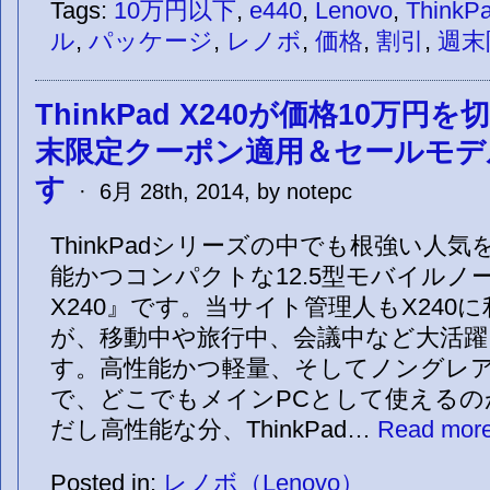
Tags:
10万円以下
,
e440
,
Lenovo
,
ThinkP
ル
,
パッケージ
,
レノボ
,
価格
,
割引
,
週末
ThinkPad X240が価格10万円
末限定クーポン適用＆セールモデ
す
· 6月 28th, 2014, by notepc
ThinkPadシリーズの中でも根強い人
能かつコンパクトな12.5型モバイルノートP
X240』です。当サイト管理人もX240
が、移動中や旅行中、会議中など大活
す。高性能かつ軽量、そしてノングレ
で、どこでもメインPCとして使えるの
だし高性能な分、ThinkPad…
Read more
Posted in:
レノボ（Lenovo）