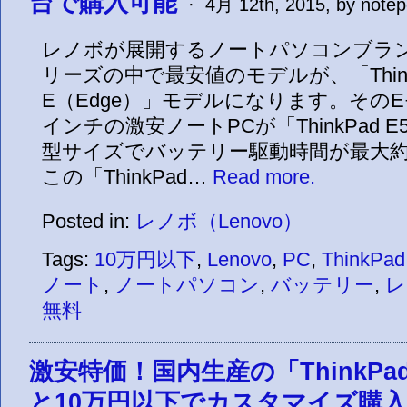
台で購入可能
· 4月 12th, 2015, by notep
レノボが展開するノートパソコンブランド“T
リーズの中で最安値のモデルが、「Think
E（Edge）」モデルになります。そのE
インチの激安ノートPCが「ThinkPad E5
型サイズでバッテリー駆動時間が最大約1
この「ThinkPad…
Read more.
Posted in:
レノボ（Lenovo）
Tags:
10万円以下
,
Lenovo
,
PC
,
ThinkPad
ノート
,
ノートパソコン
,
バッテリー
,
レ
無料
激安特価！国内生産の「ThinkPad
と10万円以下でカスタマイズ購