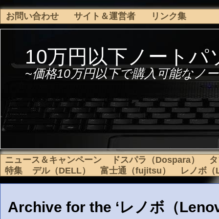
お問い合わせ
サイト＆運営者
リンク集
10万円以下ノートパ
~価格10万円以下で購入可能なノー
ニュース＆キャンペーン
ドスパラ（Dospara）
タ
特集
デル（DELL）
富士通（fujitsu）
レノボ（L
Archive for the ‘レノボ（Leno