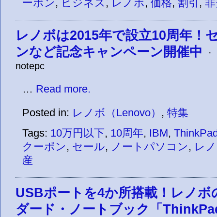
ーポン
,
ビジネス
,
レノボ
,
価格
,
割引
,
非
レノボは2015年で設立10周年！
ンなど記念キャンペーン開催中
· 
notepc
…
Read more.
Posted in:
レノボ（Lenovo）
,
特集
Tags:
10万円以下
,
10周年
,
IBM
,
ThinkPa
クーポン
,
セール
,
ノートパソコン
,
レノ
産
USBポートを4か所搭載！レノボの
ダード・ノートブック「ThinkPad