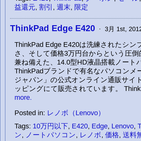
益還元
,
割引
,
週末
,
限定
ThinkPad Edge E420
· 3月 1st, 2012
ThinkPad Edge E420は洗練され
さ、そして価格3万円台からという圧倒
兼ね備えた、14.0型HD液晶搭載ノー
ThinkPadブランドで有名なパソコン
ジャパン」の公式オンライン通販サイ
ッピングにて販売されています。 ThinkP
more.
Posted in:
レノボ（Lenovo）
Tags:
10万円以下
,
E420
,
Edge
,
Lenovo
,
ン
,
ノートパソコン
,
レノボ
,
価格
,
送料