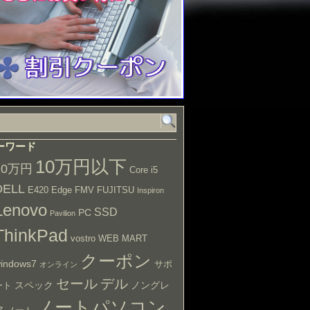
ーワード
10万円以下
10万円
Core i5
DELL
E420
Edge
FMV
FUJITSU
Inspiron
Lenovo
SSD
PC
Pavilion
ThinkPad
vostro
WEB MART
クーポン
indows7
サポ
オンライン
セール
デル
スペック
ノングレ
ート
ノートパソコン