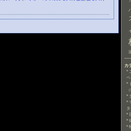
カ
ペ
（
タ