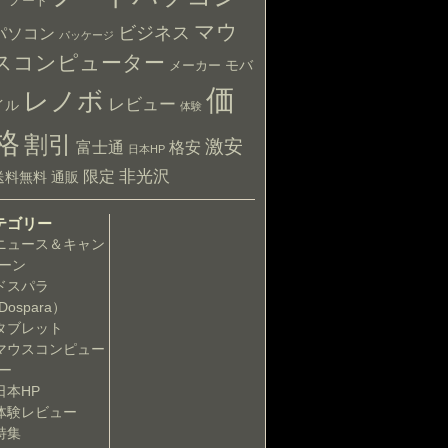
ア
ノート
マウ
ビジネス
パソコン
パッケージ
スコンピューター
モバ
メーカー
価
レノボ
レビュー
イル
体験
格
割引
激安
富士通
格安
日本HP
非光沢
限定
送料無料
通販
テゴリー
ニュース＆キャン
ーン
ドスパラ
Dospara）
タブレット
マウスコンピュー
ー
日本HP
体験レビュー
特集