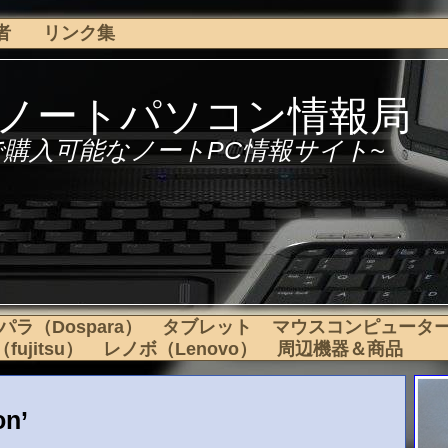
者
リンク集
下ノートパソコン情報局
で購入可能なノートPC情報サイト~
パラ（Dospara）
タブレット
マウスコンピュータ
ujitsu）
レノボ（Lenovo）
周辺機器＆商品
on’