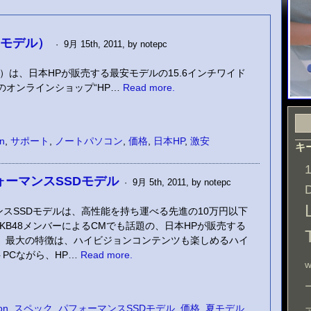
AMDモデル）
· 9月 15th, 2011, by notepc
AMDモデル）は、日本HPが販売する最安モデルの15.6インチワイド
のオンラインショップ“HP…
Read more.
on
,
サポート
,
ノートパソコン
,
価格
,
日本HP
,
激安
キ
 パフォーマンスSSDモデル
· 9月 5th, 2011, by notepc
パフォーマンスSSDモデルは、高性能を持ち運べる先進の10万円以下
KB48メンバーによるCMでも話題の、日本HPが販売する
す。最大の特徴は、ハイビジョンコンテンツも楽しめるハイ
PCながら、HP…
Read more.
w
on
,
スペック
,
パフォーマンスSSDモデル
,
価格
,
夏モデル
,