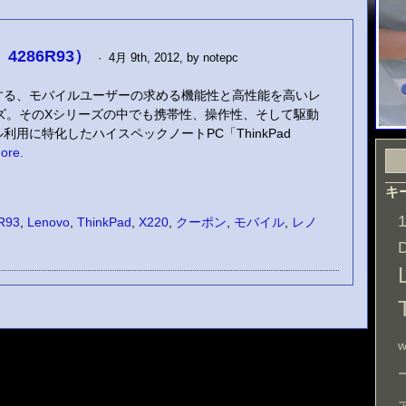
9、4286R93）
· 4月 9th, 2012, by notepc
する、モバイルユーザーの求める機能性と高性能を高いレ
シリーズ。そのXシリーズの中でも携帯性、操作性、そして駆動
用に特化したハイスペックノートPC「ThinkPad
ore.
キ
R93
,
Lenovo
,
ThinkPad
,
X220
,
クーポン
,
モバイル
,
レノ
w