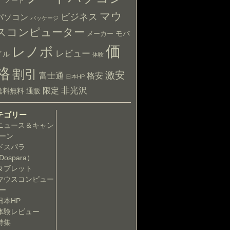
ア
ノート
マウ
ビジネス
パソコン
パッケージ
スコンピューター
モバ
メーカー
価
レノボ
レビュー
イル
体験
格
割引
激安
富士通
格安
日本HP
非光沢
限定
送料無料
通販
テゴリー
ニュース＆キャン
ーン
ドスパラ
Dospara）
タブレット
マウスコンピュー
ー
日本HP
体験レビュー
特集