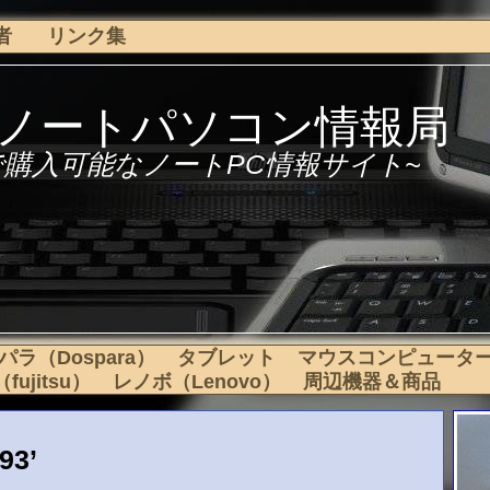
者
リンク集
下ノートパソコン情報局
で購入可能なノートPC情報サイト~
パラ（Dospara）
タブレット
マウスコンピュータ
ujitsu）
レノボ（Lenovo）
周辺機器＆商品
93’