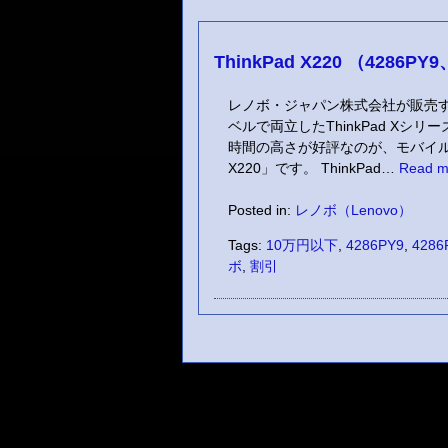
ThinkPad X220 （4286PY
レノボ・ジャパン株式会社が販売
ベルで両立したThinkPad X
時間の高さが好評なのが、モバイル利
X220」です。 ThinkPad…
Read m
Posted in:
レノボ（Lenovo）
Tags:
10万円以下
,
4286PY9
,
4286
ボ
,
割引