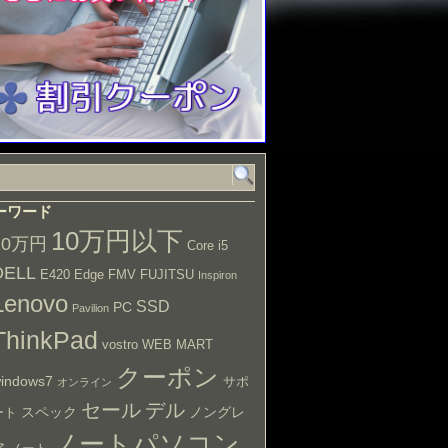
ーワード
10万円以下
10万円
Core i5
DELL
E420
Edge
FMV
FUJITSU
Inspiron
Lenovo
SSD
PC
Pavilion
ThinkPad
vostro
WEB MART
クーポン
indows7
サポ
オンライン
セール
デル
スペック
ノングレ
ート
ノートパソコン