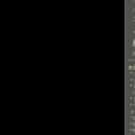
カ
ペ
（
タ