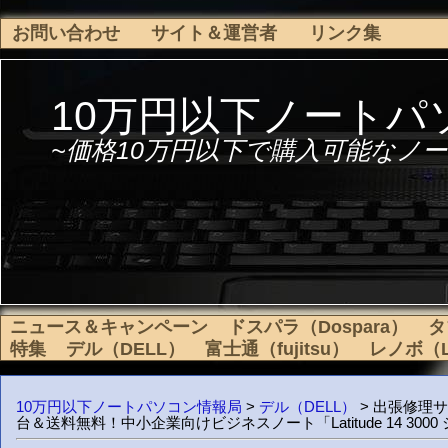
お問い合わせ
サイト＆運営者
リンク集
10万円以下ノートパ
~価格10万円以下で購入可能なノー
ニュース＆キャンペーン
ドスパラ（Dospara）
タ
特集
デル（DELL）
富士通（fujitsu）
レノボ（L
10万円以下ノートパソコン情報局
>
デル（DELL）
> 出張修理
台＆送料無料！中小企業向けビジネスノート「Latitude 14 3000